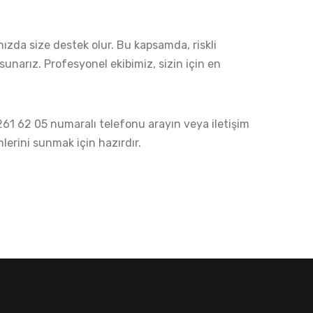
ızda size destek olur. Bu kapsamda, riskli
unarız. Profesyonel ekibimiz, sizin için en
 261 62 05 numaralı telefonu arayın veya
iletişim
erini sunmak için hazırdır.