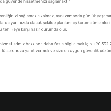
ında güvende hissetmenizi sağlamaktır.
üvenliğinizi sağlamakla kalmaz, aynı zamanda günlük yaşamın
arda yanınızda olacak şekilde planlanmış koruma önlemleri s
lü tehlikeye karşı hazır durumda olur.
 hizmetlerimiz hakkında daha fazla bilgi almak için +90 532
ürlü sorunuza yanıt vermek ve size en uygun güvenlik çözüml