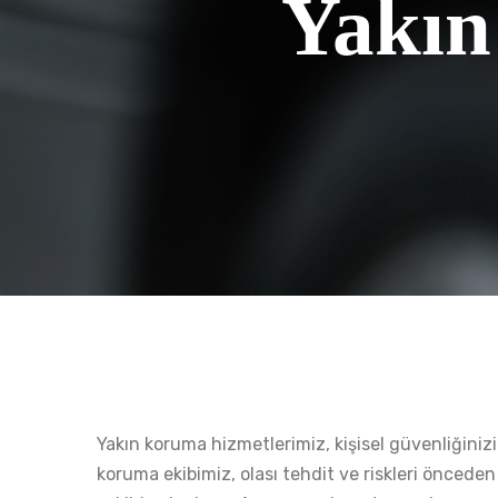
Yakın
Yakın koruma hizmetlerimiz, kişisel güvenliğiniz
koruma ekibimiz, olası tehdit ve riskleri önceden